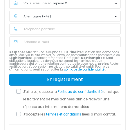
Responsable:
Net Real Solutions S.L.U.
Finalité:
Gestion des demandes
effectuées via le site Web et/ou envoi de communications commerciales.
Légitimation:
Le consentement de l’intéressé.
Destinataires:
Sauf
obligations légales, les données ne seront transmises qu'aux
fournisseurs qui ont une relation contractuelle avec nous.
Droits:
Accès,
rectification, suppression, restriction, portabilité et oubli. Pour plus
d'informations, veuillez consulter la
politique de confidentialité
.
Enregistrement
J'ai lu et j'accepte la
Politique de confidentialité
ainsi que
le traitement de mes données afin de recevoir une
réponse aux informations demandées.
J’accepte les
termes et conditions
liées à mon contrat.