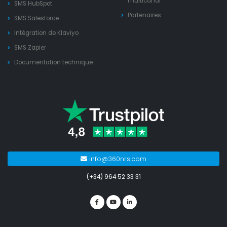
multicanal
SMS HubSpot
Partenaires
SMS Salesforce
Intégration de Klaviyo
SMS Zapier
Documentation technique
info@360nrs.com
(+34) 964 52 33 31