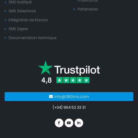
multicanal
SMS HubSpot
Partenaires
SMS Salesforce
Intégration de Klaviyo
SMS Zapier
Documentation technique
info@360nrs.com
(+34) 964 52 33 31