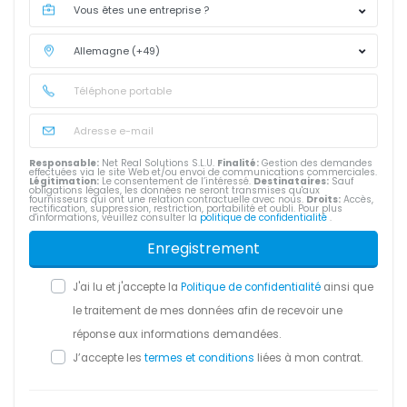
Responsable:
Net Real Solutions S.L.U.
Finalité:
Gestion des demandes
effectuées via le site Web et/ou envoi de communications commerciales.
Légitimation:
Le consentement de l’intéressé.
Destinataires:
Sauf
obligations légales, les données ne seront transmises qu'aux
fournisseurs qui ont une relation contractuelle avec nous.
Droits:
Accès,
rectification, suppression, restriction, portabilité et oubli. Pour plus
d'informations, veuillez consulter la
politique de confidentialité
.
Enregistrement
J'ai lu et j'accepte la
Politique de confidentialité
ainsi que
le traitement de mes données afin de recevoir une
réponse aux informations demandées.
J’accepte les
termes et conditions
liées à mon contrat.