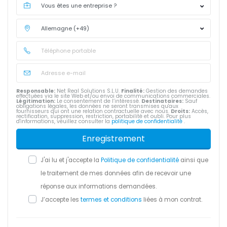
Responsable:
Net Real Solutions S.L.U.
Finalité:
Gestion des demandes
effectuées via le site Web et/ou envoi de communications commerciales.
Légitimation:
Le consentement de l’intéressé.
Destinataires:
Sauf
obligations légales, les données ne seront transmises qu'aux
fournisseurs qui ont une relation contractuelle avec nous.
Droits:
Accès,
rectification, suppression, restriction, portabilité et oubli. Pour plus
d'informations, veuillez consulter la
politique de confidentialité
.
Enregistrement
J'ai lu et j'accepte la
Politique de confidentialité
ainsi que
le traitement de mes données afin de recevoir une
réponse aux informations demandées.
J’accepte les
termes et conditions
liées à mon contrat.