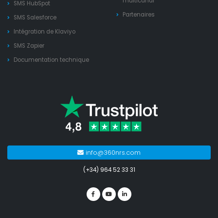
multicanal
SMS HubSpot
Partenaires
SMS Salesforce
Intégration de Klaviyo
SMS Zapier
Documentation technique
info@360nrs.com
(+34) 964 52 33 31