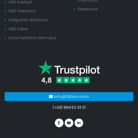
multicanal
SMS HubSpot
Partenaires
SMS Salesforce
Intégration de Klaviyo
SMS Zapier
Documentation technique
info@360nrs.com
(+34) 964 52 33 31