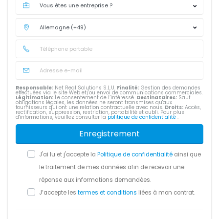
Responsable:
Net Real Solutions S.L.U.
Finalité:
Gestion des demandes
effectuées via le site Web et/ou envoi de communications commerciales.
Légitimation:
Le consentement de l’intéressé.
Destinataires:
Sauf
obligations légales, les données ne seront transmises qu'aux
fournisseurs qui ont une relation contractuelle avec nous.
Droits:
Accès,
rectification, suppression, restriction, portabilité et oubli. Pour plus
d'informations, veuillez consulter la
politique de confidentialité
.
Enregistrement
J'ai lu et j'accepte la
Politique de confidentialité
ainsi que
le traitement de mes données afin de recevoir une
réponse aux informations demandées.
J’accepte les
termes et conditions
liées à mon contrat.