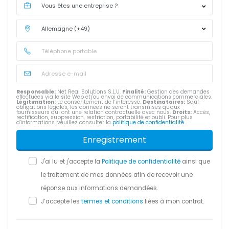
Responsable:
Net Real Solutions S.L.U.
Finalité:
Gestion des demandes
effectuées via le site Web et/ou envoi de communications commerciales.
Légitimation:
Le consentement de l’intéressé.
Destinataires:
Sauf
obligations légales, les données ne seront transmises qu'aux
fournisseurs qui ont une relation contractuelle avec nous.
Droits:
Accès,
rectification, suppression, restriction, portabilité et oubli. Pour plus
d'informations, veuillez consulter la
politique de confidentialité
.
Enregistrement
J'ai lu et j'accepte la
Politique de confidentialité
ainsi que
le traitement de mes données afin de recevoir une
réponse aux informations demandées.
J’accepte les
termes et conditions
liées à mon contrat.