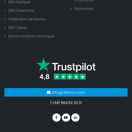
multicanal
SMS HubSpot
Partenaires
SMS Salesforce
Intégration de Klaviyo
SMS Zapier
Documentation technique
info@360nrs.com
(+34) 964 52 33 31