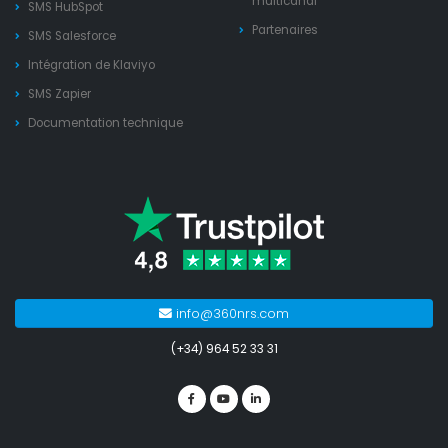
multicanal
SMS HubSpot
Partenaires
SMS Salesforce
Intégration de Klaviyo
SMS Zapier
Documentation technique
info@360nrs.com
(+34) 964 52 33 31