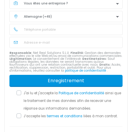
Responsable:
Net Real Solutions S.L.U.
Finalité:
Gestion des demandes
effectuées via le site Web et/ou envoi de communications commerciales.
Légitimation:
Le consentement de l’intéressé.
Destinataires:
Sauf
obligations légales, les données ne seront transmises qu'aux
fournisseurs qui ont une relation contractuelle avec nous.
Droits:
Accès,
rectification, suppression, restriction, portabilité et oubli. Pour plus
d'informations, veuillez consulter la
politique de confidentialité
.
Enregistrement
J'ai lu et j'accepte la
Politique de confidentialité
ainsi que
le traitement de mes données afin de recevoir une
réponse aux informations demandées.
J’accepte les
termes et conditions
liées à mon contrat.