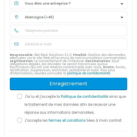
Responsable:
Net Real Solutions S.L.U.
Finalité:
Gestion des demandes
effectuées via le site Web et/ou envoi de communications commerciales.
Légitimation:
Le consentement de l’intéressé.
Destinataires:
Sauf
obligations légales, les données ne seront transmises qu'aux
fournisseurs qui ont une relation contractuelle avec nous.
Droits:
Accès,
rectification, suppression, restriction, portabilité et oubli. Pour plus
d'informations, veuillez consulter la
politique de confidentialité
.
Enregistrement
J'ai lu et j'accepte la
Politique de confidentialité
ainsi que
le traitement de mes données afin de recevoir une
réponse aux informations demandées.
J’accepte les
termes et conditions
liées à mon contrat.