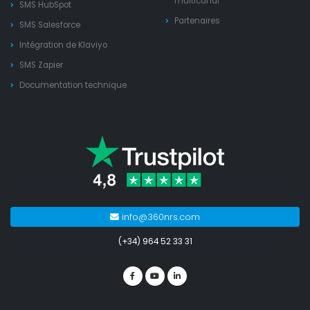
multicanal
SMS HubSpot
Partenaires
SMS Salesforce
Intégration de Klaviyo
SMS Zapier
Documentation technique
info@360nrs.com
(+34) 964 52 33 31