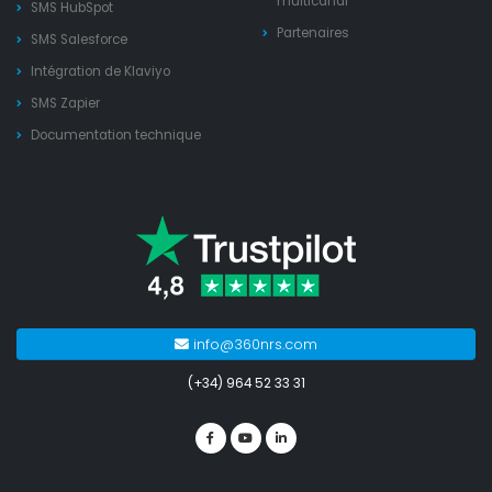
multicanal
SMS HubSpot
Partenaires
SMS Salesforce
Intégration de Klaviyo
SMS Zapier
Documentation technique
info@360nrs.com
(+34) 964 52 33 31