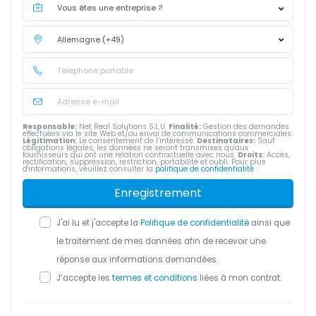
Responsable:
Net Real Solutions S.L.U.
Finalité:
Gestion des demandes
effectuées via le site Web et/ou envoi de communications commerciales.
Légitimation:
Le consentement de l’intéressé.
Destinataires:
Sauf
obligations légales, les données ne seront transmises qu'aux
fournisseurs qui ont une relation contractuelle avec nous.
Droits:
Accès,
rectification, suppression, restriction, portabilité et oubli. Pour plus
d'informations, veuillez consulter la
politique de confidentialité
.
Enregistrement
J'ai lu et j'accepte la
Politique de confidentialité
ainsi que
le traitement de mes données afin de recevoir une
réponse aux informations demandées.
J’accepte les
termes et conditions
liées à mon contrat.