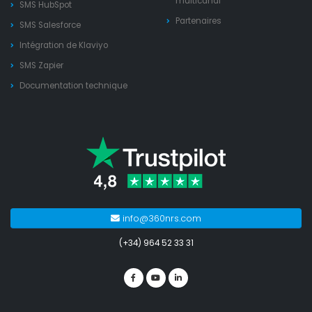
multicanal
SMS HubSpot
Partenaires
SMS Salesforce
Intégration de Klaviyo
SMS Zapier
Documentation technique
info@360nrs.com
(+34) 964 52 33 31