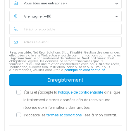
Responsable:
Net Real Solutions S.L.U.
Finalité:
Gestion des demandes
effectuées via le site Web et/ou envoi de communications commerciales.
Légitimation:
Le consentement de l’intéressé.
Destinataires:
Sauf
obligations légales, les données ne seront transmises qu'aux
fournisseurs qui ont une relation contractuelle avec nous.
Droits:
Accès,
rectification, suppression, restriction, portabilité et oubli. Pour plus
d'informations, veuillez consulter la
politique de confidentialité
.
Enregistrement
J'ai lu et j'accepte la
Politique de confidentialité
ainsi que
le traitement de mes données afin de recevoir une
réponse aux informations demandées.
J’accepte les
termes et conditions
liées à mon contrat.