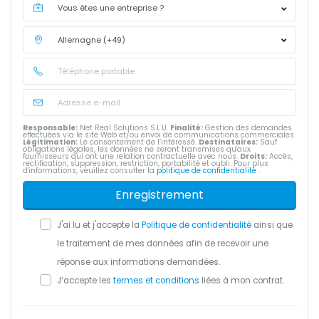
Responsable:
Net Real Solutions S.L.U.
Finalité:
Gestion des demandes
effectuées via le site Web et/ou envoi de communications commerciales.
Légitimation:
Le consentement de l’intéressé.
Destinataires:
Sauf
obligations légales, les données ne seront transmises qu'aux
fournisseurs qui ont une relation contractuelle avec nous.
Droits:
Accès,
rectification, suppression, restriction, portabilité et oubli. Pour plus
d'informations, veuillez consulter la
politique de confidentialité
.
Enregistrement
J'ai lu et j'accepte la
Politique de confidentialité
ainsi que
le traitement de mes données afin de recevoir une
réponse aux informations demandées.
J’accepte les
termes et conditions
liées à mon contrat.