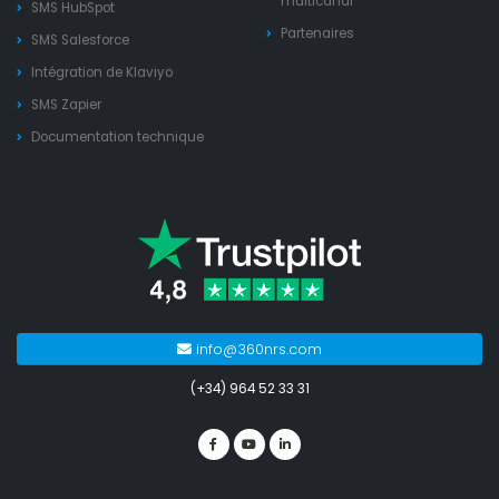
multicanal
SMS HubSpot
Partenaires
SMS Salesforce
Intégration de Klaviyo
SMS Zapier
Documentation technique
info@360nrs.com
(+34) 964 52 33 31