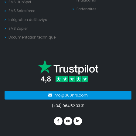
multicanal
SMS HubSpot
Partenaires
SMS Salesforce
Intégration de Klaviyo
SMS Zapier
Documentation technique
info@360nrs.com
(+34) 964 52 33 31