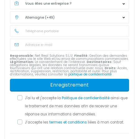
Responsable:
Net Real Solutions S.L.U.
Finalité:
Gestion des demandes
effectuées via le site Web et/ou envoi de communications commerciales.
Légitimation:
Le consentement de l’intéressé.
Destinataires:
Sauf
obligations légales, les données ne seront transmises qu'aux
fournisseurs qui ont une relation contractuelle avec nous.
Droits:
Accès,
rectification, suppression, restriction, portabilité et oubli. Pour plus
d'informations, veuillez consulter la
politique de confidentialité
.
Enregistrement
J'ai lu et j'accepte la
Politique de confidentialité
ainsi que
le traitement de mes données afin de recevoir une
réponse aux informations demandées.
J’accepte les
termes et conditions
liées à mon contrat.