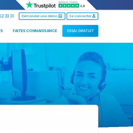
2 33 31
Demander une démo
Se connecter
FS
FAITES CONNAISSANCE
ESSAI GRATUIT