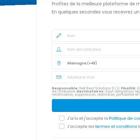
Profitez de la meilleure plateforme de
En quelques secondes vous recevrez un
Responsable:
Net Real Solutions S.L.U.
Finalité:
Ge
de l’intéressé.
Destinataires:
Sauf obligations lég
rectification, suppression, restriction, portabilité e
J'ai lu et j'accepte la
Politique de co
J’accepte les
termes et conditions