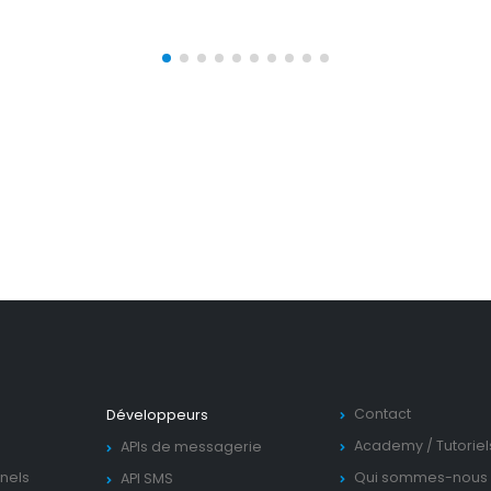
Contact
Développeurs
Academy
/
Tutorie
APIs de messagerie
nels
Qui sommes-nous 
API SMS