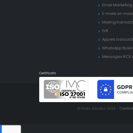
Email Marketing
E-mails en mas
Mailing transact
IVR
Appels transact
WhatsApp Busin
Messages RCS 
Certificats
© Droits d'auteur 2026 -
Contac