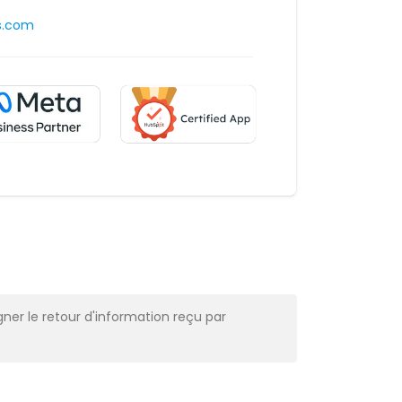
s.com
ner le retour d'information reçu par
Très professi
Alba Muns
CRM Manager