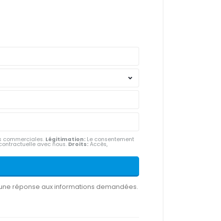
ns commerciales.
Légitimation:
Le consentement
 contractuelle avec nous.
Droits:
Accès,
r une réponse aux informations demandées.