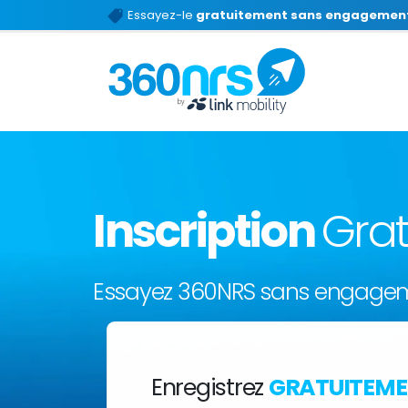
Essayez-le
gratuitement sans engagemen
Inscription
Grat
Essayez 360NRS sans engage
Enregistrez
GRATUITEM