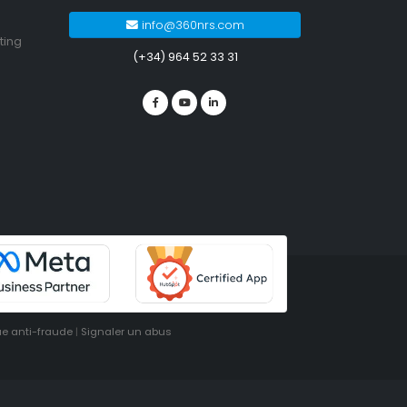
info@360nrs.com
ting
(+34) 964 52 33 31
ue anti-fraude
|
Signaler un abus