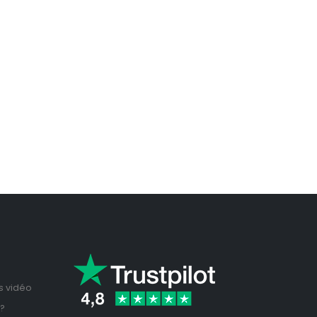
ls vidéo
?