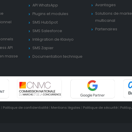
Avantages
API WhatsApp
se
Solutions de marke
Plugins et modules
multicanal
ionnel
SMS HubSpot
Partenaires
SMS Salesforce
ionnels
Intégration de Klaviyo
ess API
SMS Zapier
en masse
Documentation technique
t
|
Politique de confidentialité
|
Mentions légales
|
Politique de sécurité
|
Politiq