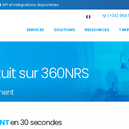
t
API et intégrations disponibles.
(+34) 964 5
SERVICES
SOLUTIONS
RESSOURCES
TARI
uit sur 360NRS
ment
ENT
en 30 secondes