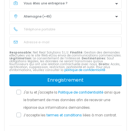
Responsable:
Net Real Solutions S.L.U.
Finalité:
Gestion des demandes
effectuées via le site Web et/ou envoi de communications commerciales.
Légitimation:
Le consentement de l’intéressé.
Destinataires:
Sauf
obligations légales, les données ne seront transmises qu'aux
fournisseurs qui ont une relation contractuelle avec nous.
Droits:
Accès,
rectification, suppression, restriction, portabilité et oubli. Pour plus
d'informations, veuillez consulter la
politique de confidentialité
.
Enregistrement
J'ai lu et j'accepte la
Politique de confidentialité
ainsi que
le traitement de mes données afin de recevoir une
réponse aux informations demandées.
J’accepte les
termes et conditions
liées à mon contrat.