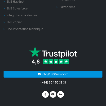
multicanal
SMS HubSpot
Partenaires
SMS Salesforce
Intégration de Klaviyo
SMS Zapier
Documentation technique
info@360nrs.com
(+34) 964 52 33 31