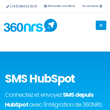
Essayez-le
gratuitement sans engagement
API et
(+34) 964 52 33 31
Demander une démo
Se connecter
intégrations disponibles.
SMS HubSpot
Connectez et envoyez
SMS depuis
HubSpot
avec l'intégration de 360NRS.