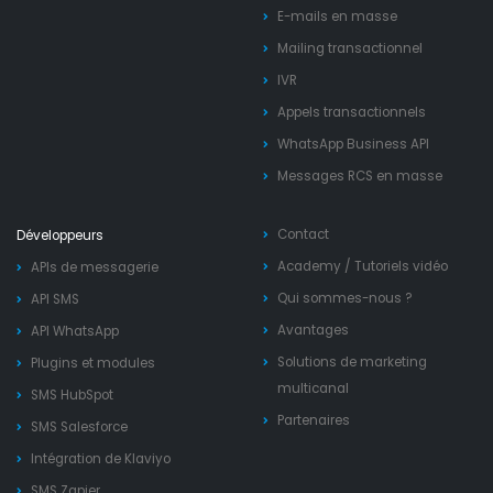
E-mails en masse
Mailing transactionnel
IVR
Appels transactionnels
WhatsApp Business API
Messages RCS en masse
Contact
Développeurs
Academy
/
Tutoriels vidéo
APIs de messagerie
Qui sommes-nous ?
API SMS
Avantages
API WhatsApp
Solutions de marketing
Plugins et modules
multicanal
SMS HubSpot
Partenaires
SMS Salesforce
Intégration de Klaviyo
SMS Zapier