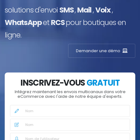
solutions d'envoi
SMS
,
Mail
,
Voix
,
WhatsApp
et
RCS
pour boutiques en
ligne.
Demander une démo
INSCRIVEZ-VOUS
GRATUIT
Intégrez maintenant les envois multicanaux dans votre
eCommerce avec l'aide de notre équipe d'experts.