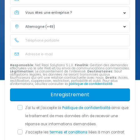
Responsable:
Net Real Solutions S.L.U.
Finalité:
Gestion des demandes
effectuées via le site Web et/ou envoi de communications commerciales.
Légitimation:
Le consentement de l’intéressé.
Destinataires:
Sauf
obligations légales, les données ne seront transmises qu'aux
fournisseurs qui ont une relation contractuelle avec nous.
Droits:
Accès,
rectification, suppression, restriction, portabilité et oubli. Pour plus
d'informations, veuillez consulter la
politique de confidentialité
.
Enregistrement
J'ai lu et j'accepte la
Politique de confidentialité
ainsi que
le traitement de mes données afin de recevoir une
réponse aux informations demandées.
J’accepte les
termes et conditions
liées à mon contrat.