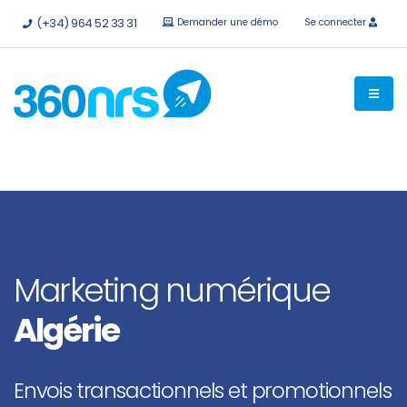
Essayez-le
gratuitement sans engagement
API et
(+34) 964 52 33 31
Demander une démo
Se connecter
intégrations disponibles.
Marketing numérique
Algérie
Envois transactionnels et promotionnels