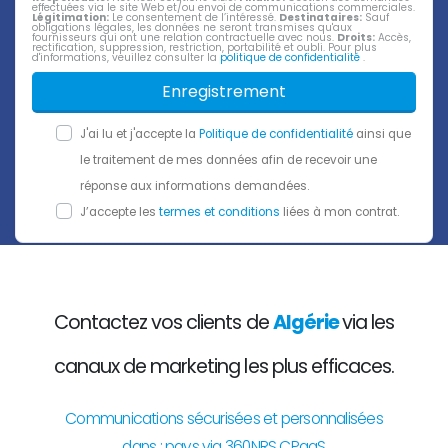
effectuées via le site Web et/ou envoi de communications commerciales.
Légitimation:
Le consentement de l’intéressé.
Destinataires:
Sauf
obligations légales, les données ne seront transmises qu'aux
fournisseurs qui ont une relation contractuelle avec nous.
Droits:
Accès,
rectification, suppression, restriction, portabilité et oubli. Pour plus
d'informations, veuillez consulter la
politique de confidentialité
.
Enregistrement
J'ai lu et j'accepte la
Politique de confidentialité
ainsi que
le traitement de mes données afin de recevoir une
réponse aux informations demandées.
J’accepte les
termes et conditions
liées à mon contrat.
Contactez vos clients de
Algérie
via les
canaux de marketing les plus efficaces.
Communications sécurisées et personnalisées
dans : pays via 360NRS CPaaS