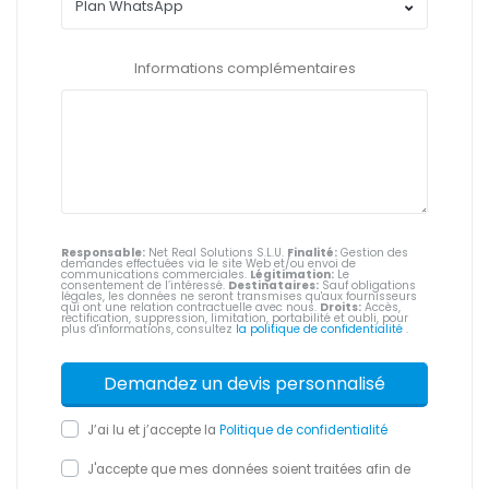
Informations complémentaires
Responsable:
Net Real Solutions S.L.U.
Finalité:
Gestion des
demandes effectuées via le site Web et/ou envoi de
communications commerciales.
Légitimation:
Le
consentement de l’intéressé.
Destinataires:
Sauf obligations
légales, les données ne seront transmises qu'aux fournisseurs
qui ont une relation contractuelle avec nous.
Droits:
Accès,
rectification, suppression, limitation, portabilité et oubli, pour
plus d'informations, consultez
la politique de confidentialité
.
J’ai lu et j’accepte la
Politique de confidentialité
J'accepte que mes données soient traitées afin de