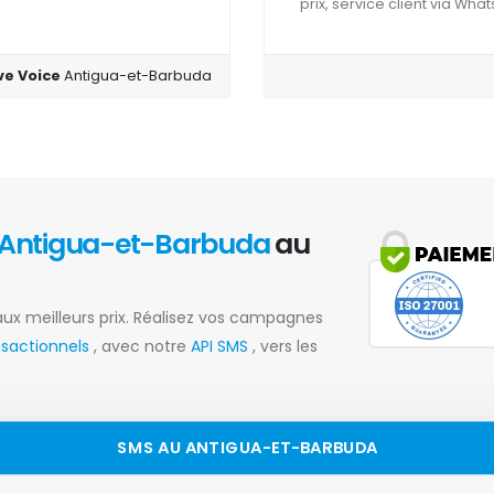
prix, service client via Wha
ive Voice
Antigua-et-Barbuda
Antigua-et-Barbuda
au
ux meilleurs prix. Réalisez vos campagnes
nsactionnels
, avec notre
API SMS
, vers les
SMS AU ANTIGUA-ET-BARBUDA