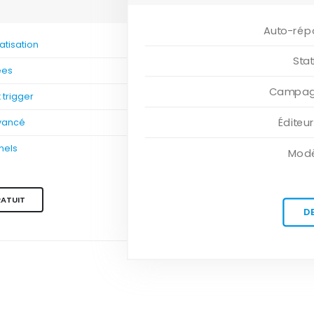
Auto-rép
tisation
Sta
ées
Campagn
trigger
Éditeu
vancé
nels
Modè
RATUIT
D