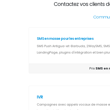
Contactez vos clients 
Communic
SMS en masse pour les entreprises
SMS Push Antigua-et-Barbuda, 2WaySMS, SMS c
LandingPage, plugins d'intégration et bien plu
Prix
SMS en
IVR
Campagnes avec appels vocaux de masse et 