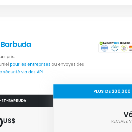
t-Barbuda
rs prix.
rriel
pour les entreprises
ou envoyez des
 sécurité via des API
PLUS DE 200,00
A-ET-BARBUDA
Vé
0
US$
RECEVEZ V