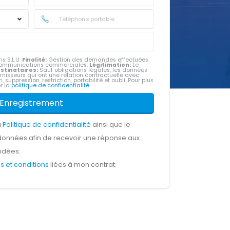
s S.L.U.
Finalité:
Gestion des demandes effectuées
e communications commerciales.
Légitimation:
Le
stinataires:
Sauf obligations légales, les données
rnisseurs qui ont une relation contractuelle avec
, suppression, restriction, portabilité et oubli. Pour plus
er la
politique de confidentialité
.
Enregistrement
a
Politique de confidentialité
ainsi que le
données afin de recevoir une réponse aux
ndées.
s et conditions
liées à mon contrat.