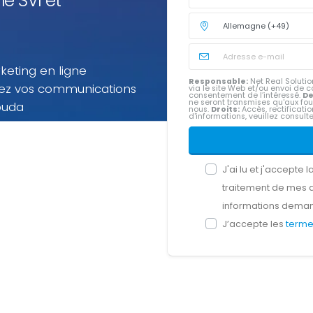
le SVI et
keting en ligne
Responsable:
Net Real Solution
sez vos communications
via le site Web et/ou envoi d
consentement de l’intéressé.
De
ne seront transmises qu'aux fou
buda
nous.
Droits:
Accès, rectification
d'informations, veuillez consult
e multicanal sur Antigua-
x à l'utilisation pour
 vous utilisez.
J'ai lu et j'accepte l
traitement de mes 
informations dema
J’accepte les
terme