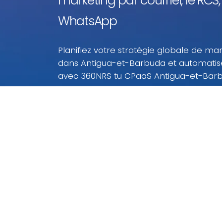
marketing par courriel, le RCS, 
WhatsApp
Planifiez votre stratégie globale de mar
dans Antigua-et-Barbuda et automati
avec 360NRS tu CPaaS Antigua-et-Bar
Menez vos campagnes de marketing numériqu
et-Barbuda à des prix imbattables. Avec ces pri
Antigua-et-Barbuda, vous ne payez que ce que