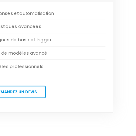
onses et automatisation
tistiques avancées
es de base et trigger
r de modèles avancé
les professionnels
EMANDEZ UN DEVIS