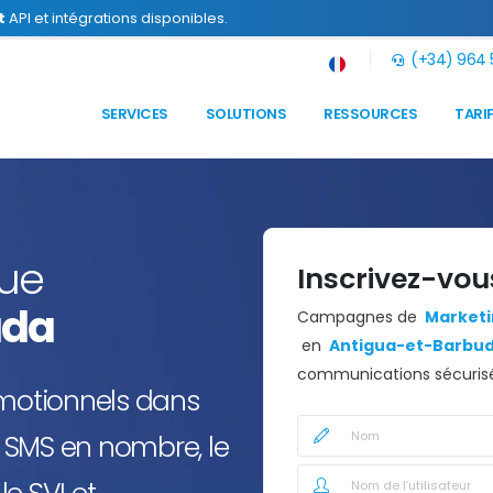
t
API et intégrations disponibles.
(+34) 964 5
SERVICES
SOLUTIONS
RESSOURCES
TARI
que
Inscrivez-vou
uda
Campagnes de
Marketin
en
Antigua-et-Barbu
communications sécurisé
omotionnels dans
 SMS en nombre, le