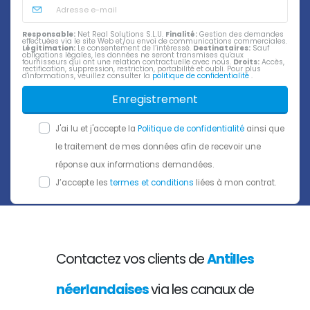
Responsable:
Net Real Solutions S.L.U.
Finalité:
Gestion des demandes
effectuées via le site Web et/ou envoi de communications commerciales.
Légitimation:
Le consentement de l’intéressé.
Destinataires:
Sauf
obligations légales, les données ne seront transmises qu'aux
fournisseurs qui ont une relation contractuelle avec nous.
Droits:
Accès,
rectification, suppression, restriction, portabilité et oubli. Pour plus
d'informations, veuillez consulter la
politique de confidentialité
.
Enregistrement
J'ai lu et j'accepte la
Politique de confidentialité
ainsi que
le traitement de mes données afin de recevoir une
réponse aux informations demandées.
J’accepte les
termes et conditions
liées à mon contrat.
Contactez vos clients de
Antilles
néerlandaises
via les canaux de