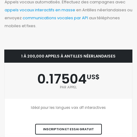
Appels vocaux automatisés. Effectuez des campagnes avec
appels vocaux interactifs en masse
en Antilles néerlandaises ou
envoyez
communications vocales par API
aux téléphones
mobiles et fixes.
1 À 200,000 APPELS À ANTILLES NÉERLANDAISES
0.17504
US$
PAR APPEL
Idéal pour les longues voix off interactives
INSCRIPTION ET ESSAI GRATUIT