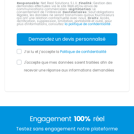
Responsable:
Net Real Solutions S.L.U.
Finalité:
Gestion des
demandes effectuées via le site Web et/ou envoi de
communications commerciales.
Légitimation:
Le
consentement de l’intéressé.
Destinataires:
Sauf obligations
légales, les données ne seront transmises qu'aux fournisseurs
qui ont une relation contractuelle avec nous.
Droits:
Accès,
rectification, suppression, limitation, portabilité et oubli, pour
plus d'informations, consultez
la politique de confidentialité
.
J’ai lu et j’accepte la
Politique de confidentialité
J'accepte que mes données soient traitées afin de
recevoir une réponse aux informations demandées
Engagement
100%
réel
Testez sans engagement notre plateforme