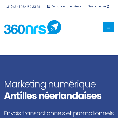
Essayez-le
gratuitement sans engagement
API et
(+34) 964 52 33 31
Demander une démo
Se connecter
intégrations disponibles.
Marketing numérique
Antilles néerlandaises
Envois transactionnels et promotionnels