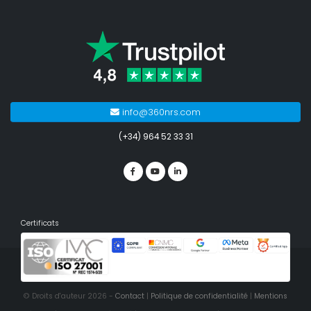
info@360nrs.com
(+34) 964 52 33 31
Certificats
© Droits d'auteur 2026 -
Contact
|
Politique de confidentialité
|
Mentions