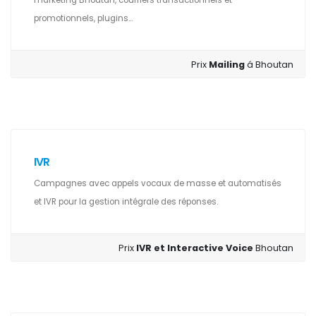
marketing Bhoutan, courriers transactionnels et
promotionnels, plugins...
Prix
Mailing
á Bhoutan
IVR
Campagnes avec appels vocaux de masse et automatisés
et IVR pour la gestion intégrale des réponses.
Prix
IVR et Interactive Voice
Bhoutan