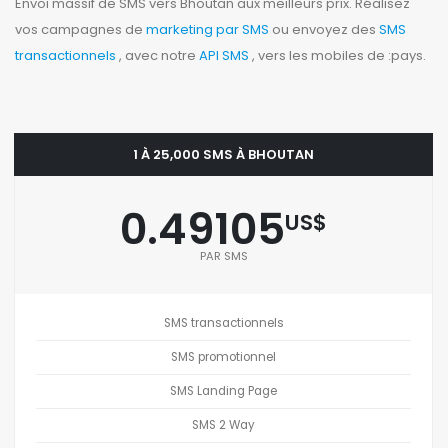
Envoi massif de SMS vers Bhoutan aux meilleurs prix. Réalisez
vos campagnes de
marketing par SMS
ou envoyez des
SMS
transactionnels
, avec notre
API SMS
, vers les mobiles de :pays.
1 À 25,000 SMS À BHOUTAN
0.49105
US$
PAR SMS
SMS transactionnels
SMS promotionnel
SMS Landing Page
SMS 2 Way