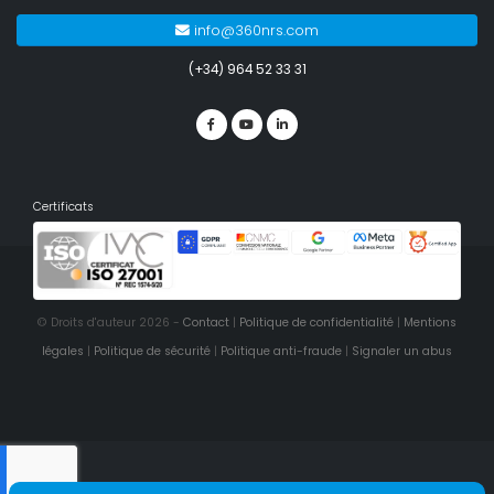
info@360nrs.com
(+34) 964 52 33 31
Certificats
© Droits d'auteur 2026 -
Contact
|
Politique de confidentialité
|
Mentions
légales
|
Politique de sécurité
|
Politique anti-fraude
|
Signaler un abus