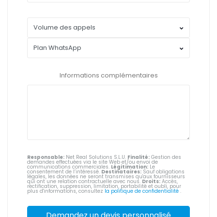
Informations complémentaires
Responsable:
Net Real Solutions S.L.U.
Finalité:
Gestion des
demandes effectuées via le site Web et/ou envoi de
communications commerciales.
Légitimation:
Le
consentement de l’intéressé.
Destinataires:
Sauf obligations
légales, les données ne seront transmises qu'aux fournisseurs
qui ont une relation contractuelle avec nous.
Droits:
Accès,
rectification, suppression, limitation, portabilité et oubli, pour
plus d'informations, consultez
la politique de confidentialité
.