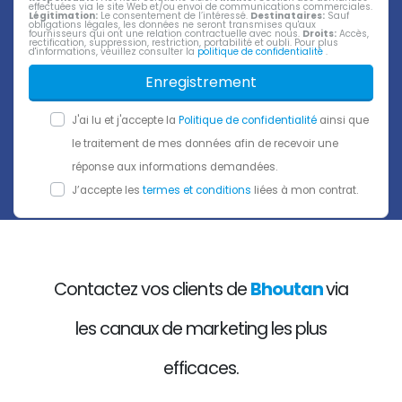
effectuées via le site Web et/ou envoi de communications commerciales.
Légitimation:
Le consentement de l’intéressé.
Destinataires:
Sauf
obligations légales, les données ne seront transmises qu'aux
fournisseurs qui ont une relation contractuelle avec nous.
Droits:
Accès,
rectification, suppression, restriction, portabilité et oubli. Pour plus
d'informations, veuillez consulter la
politique de confidentialité
.
Enregistrement
J'ai lu et j'accepte la
Politique de confidentialité
ainsi que
le traitement de mes données afin de recevoir une
réponse aux informations demandées.
J’accepte les
termes et conditions
liées à mon contrat.
Contactez vos clients de
Bhoutan
via
les canaux de marketing les plus
efficaces.