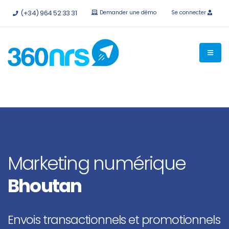
Essayez-le
gratuitement sans engagement
API et
(+34) 964 52 33 31
Demander une démo
Se connecter
intégrations disponibles.
Marketing numérique
Bhoutan
Envois transactionnels et promotionnels