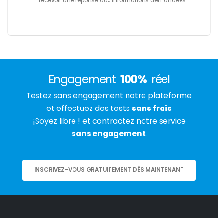
recevoir une réponse aux informations demandées
Engagement
100%
réel
Testez sans engagement notre plateforme
et effectuez des tests
sans frais
¡Soyez libre ! et contractez notre service
sans engagement
.
INSCRIVEZ-VOUS GRATUITEMENT DÈS MAINTENANT