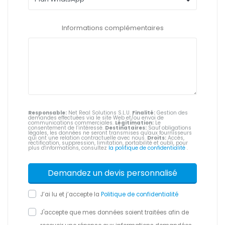
Informations complémentaires
Responsable:
Net Real Solutions S.L.U.
Finalité:
Gestion des
demandes effectuées via le site Web et/ou envoi de
communications commerciales.
Légitimation:
Le
consentement de l’intéressé.
Destinataires:
Sauf obligations
légales, les données ne seront transmises qu'aux fournisseurs
qui ont une relation contractuelle avec nous.
Droits:
Accès,
rectification, suppression, limitation, portabilité et oubli, pour
plus d'informations, consultez
la politique de confidentialité
.
J’ai lu et j’accepte la
Politique de confidentialité
J'accepte que mes données soient traitées afin de