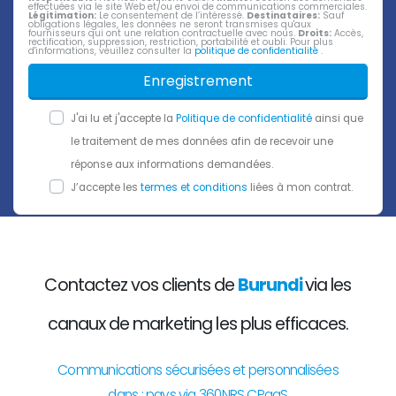
effectuées via le site Web et/ou envoi de communications commerciales.
Légitimation:
Le consentement de l’intéressé.
Destinataires:
Sauf
obligations légales, les données ne seront transmises qu'aux
fournisseurs qui ont une relation contractuelle avec nous.
Droits:
Accès,
rectification, suppression, restriction, portabilité et oubli. Pour plus
d'informations, veuillez consulter la
politique de confidentialité
.
Enregistrement
J'ai lu et j'accepte la
Politique de confidentialité
ainsi que
le traitement de mes données afin de recevoir une
réponse aux informations demandées.
J’accepte les
termes et conditions
liées à mon contrat.
Contactez vos clients de
Burundi
via les
canaux de marketing les plus efficaces.
Communications sécurisées et personnalisées
dans : pays via 360NRS CPaaS