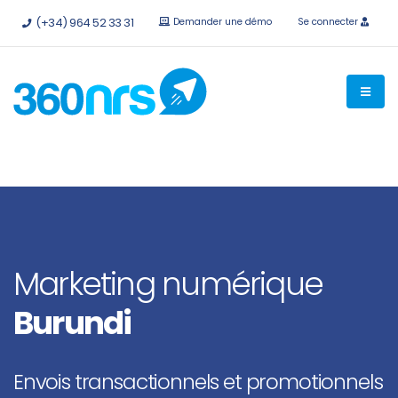
Essayez-le
gratuitement sans engagement
API et
(+34) 964 52 33 31
Demander une démo
Se connecter
intégrations disponibles.
Marketing numérique
Burundi
Envois transactionnels et promotionnels