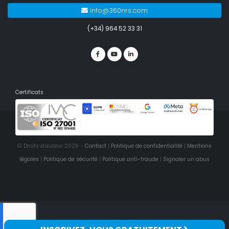
info@360nrs.com
(+34) 964 52 33 31
Certificats
© Droits d'auteur 2026 -
Contact
|
Politique de confidentialité
|
Mentions
légales
|
Politique de sécurité
|
Politique anti-fraude
|
Signaler un abus