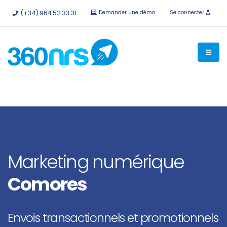
Essayez-le
gratuitement sans engagement
API et
(+34) 964 52 33 31
Demander une démo
Se connecter
intégrations disponibles.
Marketing numérique
Comores
Envois transactionnels et promotionnels