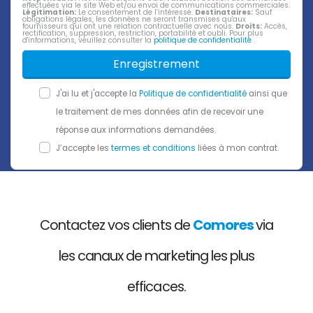
effectuées via le site Web et/ou envoi de communications commerciales.
Légitimation:
Le consentement de l’intéressé.
Destinataires:
Sauf
obligations légales, les données ne seront transmises qu'aux
fournisseurs qui ont une relation contractuelle avec nous.
Droits:
Accès,
rectification, suppression, restriction, portabilité et oubli. Pour plus
d'informations, veuillez consulter la
politique de confidentialité
.
Enregistrement
J'ai lu et j'accepte la
Politique de confidentialité
ainsi que
le traitement de mes données afin de recevoir une
réponse aux informations demandées.
J’accepte les
termes et conditions
liées à mon contrat.
Contactez vos clients de
Comores
via
les canaux de marketing les plus
efficaces.