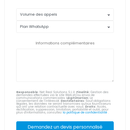
Informations complémentaires
Responsable:
Net Real Solutions S.L.U.
Finalité:
Gestion des
demandes effectuées via le site Web et/ou envoi de
communications commerciales.
Légitimation:
Le
consentement de l’intéressé.
Destinataires:
Sauf obligations
légales, les données ne seront transmises qu'aux fournisseurs
qui ont une relation contractuelle avec nous.
Droits:
Accès,
rectification, suppression, limitation, portabilité et oubli, pour
plus d'informations, consultez
la politique de confidentialité
.