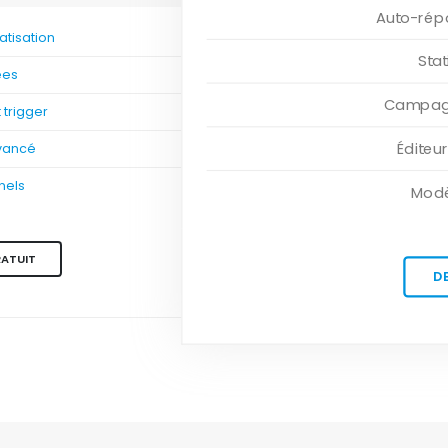
Auto-rép
tisation
Sta
ées
Campagn
trigger
Éditeu
vancé
nels
Modè
RATUIT
D