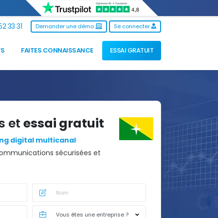
2 33 31
Demander une démo
Se connecter
FS
FAITES CONNAISSANCE
ESSAI GRATUIT
s et
essai gratuit
g digital multicanal
ommunications sécurisées et