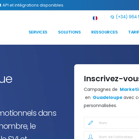
t
API et intégrations disponibles.
(+34) 964 5
SERVICES
SOLUTIONS
RESSOURCES
TARI
que
Inscrivez-vou
Campagnes de
Marketin
en
Guadeloupe
avec c
personnalisées.
omotionnels dans
nombre, le