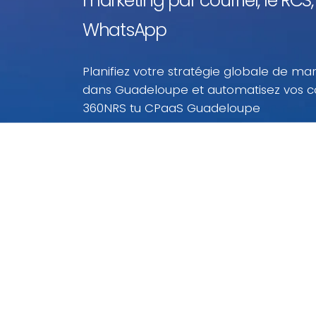
marketing par courriel, le RCS, 
WhatsApp
Planifiez votre stratégie globale de mar
dans Guadeloupe et automatisez vos 
360NRS tu CPaaS Guadeloupe
Menez vos campagnes de marketing numériqu
Guadeloupe à des prix imbattables. Avec ces pr
Guadeloupe, vous ne payez que ce que vous ut