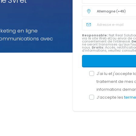
le SVI et
keting en ligne
Responsable:
Net Real Solution
communications avec
via le site Web et/ou envoi d
consentement de l’intéressé.
De
ne seront transmises qu'aux fou
nous.
Droits:
Accès, rectification
d'informations, veuillez consult
e multicanal sur
ix à l'utilisation pour
ilisez.
J'ai lu et j'accepte l
traitement de mes 
informations dema
J’accepte les
terme