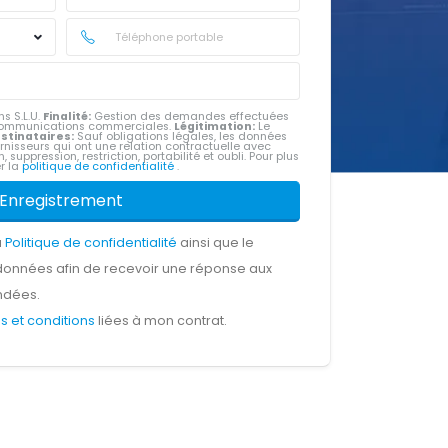
s S.L.U.
Finalité:
Gestion des demandes effectuées
e communications commerciales.
Légitimation:
Le
stinataires:
Sauf obligations légales, les données
rnisseurs qui ont une relation contractuelle avec
, suppression, restriction, portabilité et oubli. Pour plus
er la
politique de confidentialité
.
Enregistrement
a
Politique de confidentialité
ainsi que le
données afin de recevoir une réponse aux
ndées.
s et conditions
liées à mon contrat.