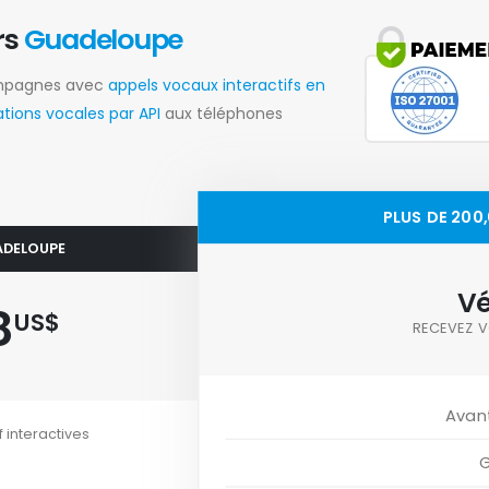
rs
Guadeloupe
ampagnes avec
appels vocaux interactifs en
ions vocales par API
aux téléphones
PLUS DE 200
UADELOUPE
Vé
8
US$
RECEVEZ V
Avan
f interactives