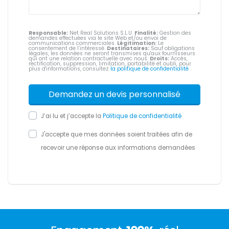
Responsable:
Net Real Solutions S.L.U.
Finalité:
Gestion des
demandes effectuées via le site Web et/ou envoi de
communications commerciales.
Légitimation:
Le
consentement de l’intéressé.
Destinataires:
Sauf obligations
légales, les données ne seront transmises qu'aux fournisseurs
qui ont une relation contractuelle avec nous.
Droits:
Accès,
rectification, suppression, limitation, portabilité et oubli, pour
plus d'informations, consultez
la politique de confidentialité
.
J’ai lu et j’accepte la
Politique de confidentialité
J'accepte que mes données soient traitées afin de
recevoir une réponse aux informations demandées