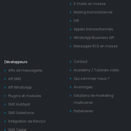
E-mails en masse
Mailing transactionnel
IVR
Appels transactionnels
WhatsApp Business API
Messages RCS en masse
Contact
Développeurs
Academy
/
Tutoriels vidéo
APIs de messagerie
Qui sommes-nous ?
API SMS
Avantages
API WhatsApp
Solutions de marketing
Plugins et modules
multicanal
SMS HubSpot
Partenaires
SMS Salesforce
Intégration de Klaviyo
SMS Zapier