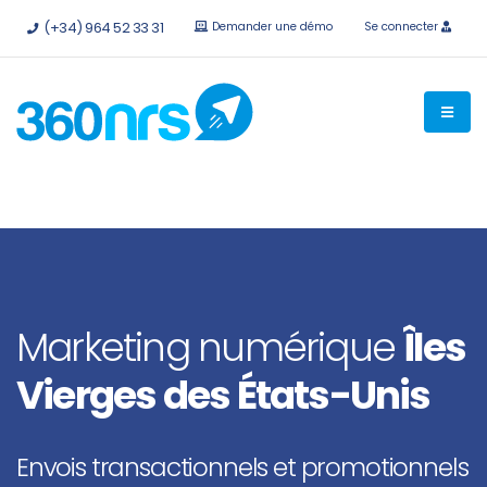
Essayez-le
gratuitement sans engagement
API et
(+34) 964 52 33 31
Demander une démo
Se connecter
intégrations disponibles.
Marketing numérique
Îles
Vierges des États-Unis
Envois transactionnels et promotionnels