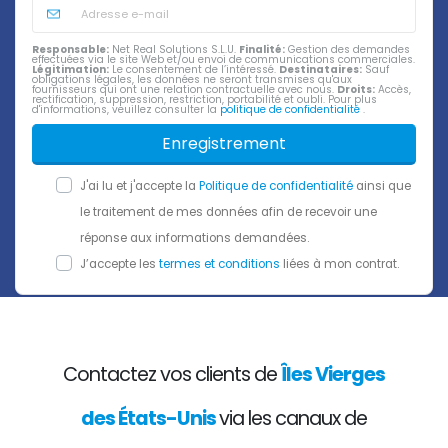
Responsable:
Net Real Solutions S.L.U.
Finalité:
Gestion des demandes
effectuées via le site Web et/ou envoi de communications commerciales.
Légitimation:
Le consentement de l’intéressé.
Destinataires:
Sauf
obligations légales, les données ne seront transmises qu'aux
fournisseurs qui ont une relation contractuelle avec nous.
Droits:
Accès,
rectification, suppression, restriction, portabilité et oubli. Pour plus
d'informations, veuillez consulter la
politique de confidentialité
.
Enregistrement
J'ai lu et j'accepte la
Politique de confidentialité
ainsi que
le traitement de mes données afin de recevoir une
réponse aux informations demandées.
J’accepte les
termes et conditions
liées à mon contrat.
Contactez vos clients de
Îles Vierges
des États-Unis
via les canaux de