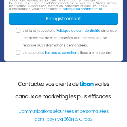
obligations légales, les données ne seront transmises qu'aux
fournisseurs qui ont une relation contractuelle avec nous.
Droits:
Accès,
rectification, suppression, restriction, portabilité et oubli. Pour plus
d'informations, veuillez consulter la
politique de confidentialité
.
Enregistrement
J'ai lu et j'accepte la
Politique de confidentialité
ainsi que
le traitement de mes données afin de recevoir une
réponse aux informations demandées.
J’accepte les
termes et conditions
liées à mon contrat.
Contactez vos clients de
Liban
via les
canaux de marketing les plus efficaces.
Communications sécurisées et personnalisées
dans : pays via 360NRS CPaaS