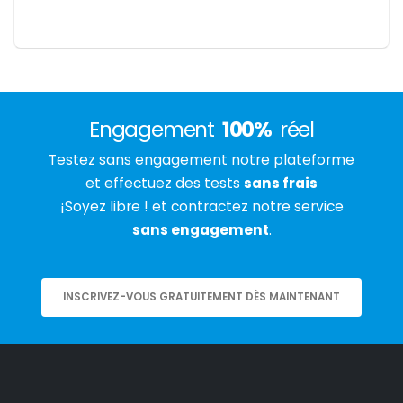
Engagement
100%
réel
Testez sans engagement notre plateforme
et effectuez des tests
sans frais
¡Soyez libre ! et contractez notre service
sans engagement
.
INSCRIVEZ-VOUS GRATUITEMENT DÈS MAINTENANT