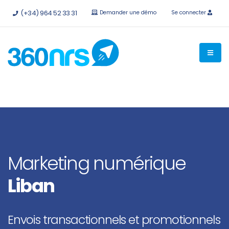
Essayez-le
gratuitement sans engagement
API et
(+34) 964 52 33 31
Demander une démo
Se connecter
intégrations disponibles.
Marketing numérique
Liban
Envois transactionnels et promotionnels