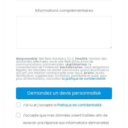
Informations complémentaires
Responsable:
Net Real Solutions S.L.U.
Finalité:
Gestion des
demandes effectuées via le site Web et/ou envoi de
communications commerciales.
Légitimation:
Le
consentement de l’intéressé.
Destinataires:
Sauf obligations
légales, les données ne seront transmises qu'aux fournisseurs
qui ont une relation contractuelle avec nous.
Droits:
Accès,
rectification, suppression, limitation, portabilité et oubli, pour
plus d'informations, consultez
la politique de confidentialité
.
J’ai lu et j’accepte la
Politique de confidentialité
J'accepte que mes données soient traitées afin de
recevoir une réponse aux informations demandées