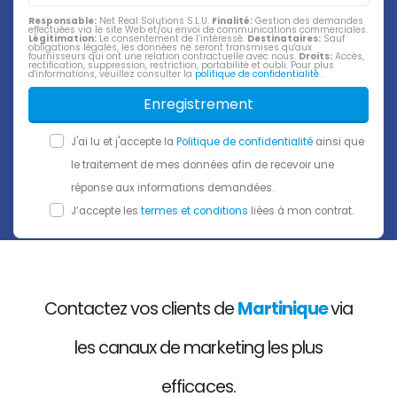
Responsable:
Net Real Solutions S.L.U.
Finalité:
Gestion des demandes
effectuées via le site Web et/ou envoi de communications commerciales.
Légitimation:
Le consentement de l’intéressé.
Destinataires:
Sauf
obligations légales, les données ne seront transmises qu'aux
fournisseurs qui ont une relation contractuelle avec nous.
Droits:
Accès,
rectification, suppression, restriction, portabilité et oubli. Pour plus
d'informations, veuillez consulter la
politique de confidentialité
.
Enregistrement
J'ai lu et j'accepte la
Politique de confidentialité
ainsi que
le traitement de mes données afin de recevoir une
réponse aux informations demandées.
J’accepte les
termes et conditions
liées à mon contrat.
Contactez vos clients de
Martinique
via
les canaux de marketing les plus
efficaces.