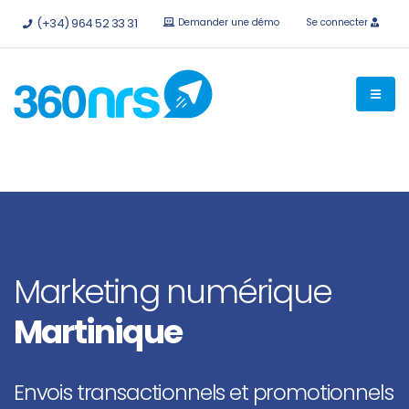
Essayez-le
gratuitement sans engagement
API et
(+34) 964 52 33 31
Demander une démo
Se connecter
intégrations disponibles.
Marketing numérique
Martinique
Envois transactionnels et promotionnels