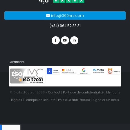
info@360nrs.com
(+34) 964 52 33 31
Certificats
© Droits d'auteur 2026 -
Contact
|
Politique de confidentialité
|
Mentions
légales
|
Politique de sécurité
|
Politique anti-fraude
|
Signaler un abus