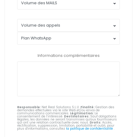
Informations complémentaires
Responsable:
Net Real Solutions S.L.U.
Finalité:
Gestion des
demandes effectuées via le site Web et/ou envoi de
communications commerciales.
Légitimation:
Le
consentement de l’intéressé.
Destinataires:
Sauf obligations
légales, les données ne seront transmises qu'aux fournisseurs
qui ont une relation contractuelle avec nous.
Droits:
Accès,
rectification, suppression, limitation, portabilité et oubli, pour
plus d'informations, consultez
la politique de confidentialité
.