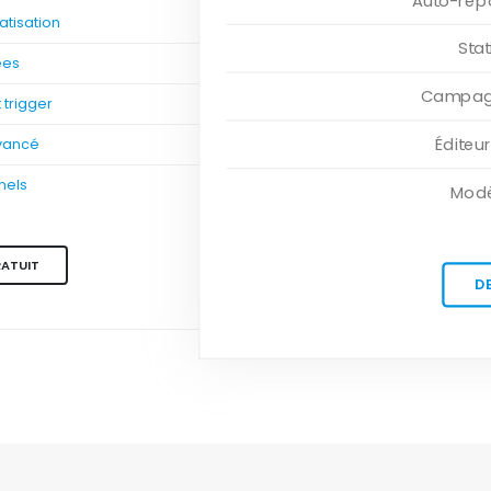
Auto-rép
tisation
Sta
ées
Campagn
trigger
Éditeu
vancé
nels
Modè
RATUIT
D