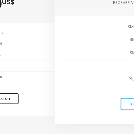
0
US$
RECEVEZ V
SM
ls
S
l
S
e
es
Pl
RATUIT
D