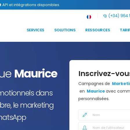
t
API et intégrations disponibles.
(+34) 964 5
SERVICES
SOLUTIONS
RESSOURCES
TARI
que
Maurice
Inscrivez-vou
Campagnes de
Marketin
omotionnels dans
en
Maurice
avec commu
personnalisées.
re, le marketing
 WhatsApp