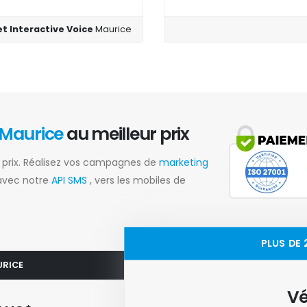
et Interactive Voice
Maurice
Maurice
au meilleur prix
s prix. Réalisez vos campagnes de
marketing
 avec notre
API SMS
, vers les mobiles de
PLUS DE
URICE
Vé