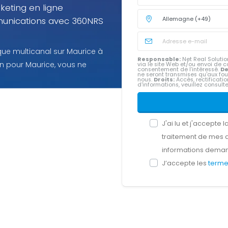
keting en ligne
munications avec 360NRS
e multicanal sur Maurice à
Responsable:
Net Real Solution
ion pour Maurice, vous ne
via le site Web et/ou envoi d
consentement de l’intéressé.
De
ne seront transmises qu'aux fou
nous.
Droits:
Accès, rectification
d'informations, veuillez consult
J'ai lu et j'accepte l
traitement de mes 
informations dema
J’accepte les
terme