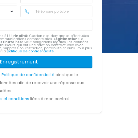
s S.L.U.
Finalité:
Gestion des demandes effectuées
e communications commerciales.
Légitimation:
Le
stinataires:
Sauf obligations légales, les données
rnisseurs qui ont une relation contractuelle avec
, suppression, restriction, portabilité et oubli. Pour plus
er la
politique de confidentialité
.
Enregistrement
a
Politique de confidentialité
ainsi que le
données afin de recevoir une réponse aux
ndées.
s et conditions
liées à mon contrat.