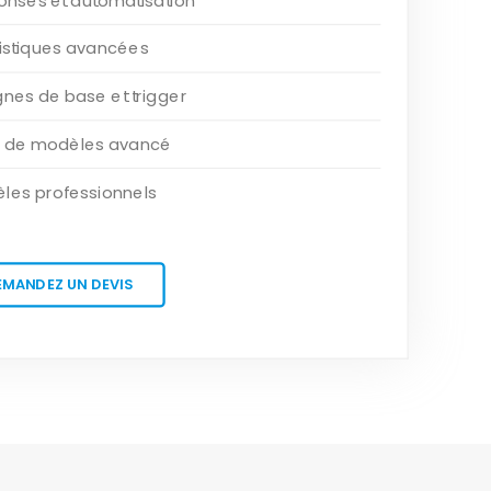
onses et automatisation
tistiques avancées
es de base et trigger
r de modèles avancé
les professionnels
EMANDEZ UN DEVIS