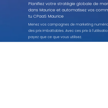
Planifiez votre stratégie globale de mar
dans Maurice et automatisez vos com
tu CPaaS Maurice
Menez vos campagnes de marketing numériqu
des prix imbattables. Avec ces prix à l'utilisat
payez que ce que vous utilisez.