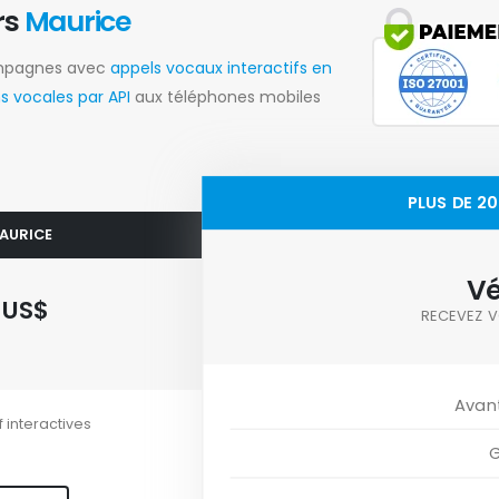
rs
Maurice
ampagnes avec
appels vocaux interactifs en
 vocales par API
aux téléphones mobiles
PLUS DE 2
MAURICE
Vé
1
US$
RECEVEZ V
Avan
f interactives