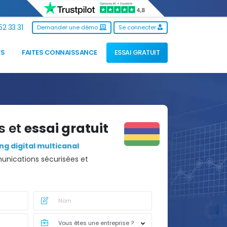
2 33 31
Demander une démo
Se connecter
FS
FAITES CONNAISSANCE
ESSAI GRATUIT
s et
essai gratuit
g digital multicanal
nications sécurisées et