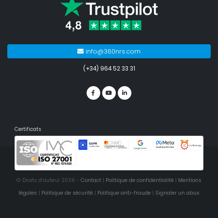
info@360nrs.com
(+34) 964 52 33 31
Certificats
© Droits d'auteur 2026 -
Contact
|
Politique de confidentialité
|
Mentions
légales
|
Politique de sécurité
|
Politique anti-fraude
|
Signaler un abus