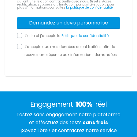
qui ont une relation contractuelle avec nous.
Droits:
Accès,
rectification, suppression, limitation, portabilité et oubli, pour
plus d'informations, consultez
la politique de confidentialité
.
J’ai lu et j’accepte la
Politique de confidentialité
J'accepte que mes données soient traitées afin de
recevoir une réponse aux informations demandées
Engagement
100%
réel
Testez sans engagement notre plateforme
et effectuez des tests
sans frais
¡Soyez libre ! et contractez notre service