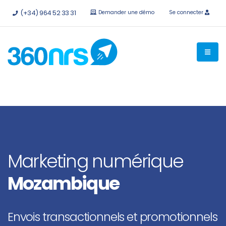
Essayez-le
gratuitement sans engagement
API et
(+34) 964 52 33 31
Demander une démo
Se connecter
intégrations disponibles.
Marketing numérique
Mozambique
Envois transactionnels et promotionnels