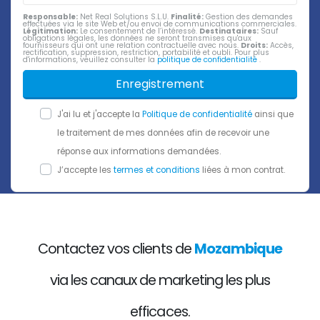
Responsable:
Net Real Solutions S.L.U.
Finalité:
Gestion des demandes
effectuées via le site Web et/ou envoi de communications commerciales.
Légitimation:
Le consentement de l’intéressé.
Destinataires:
Sauf
obligations légales, les données ne seront transmises qu'aux
fournisseurs qui ont une relation contractuelle avec nous.
Droits:
Accès,
rectification, suppression, restriction, portabilité et oubli. Pour plus
d'informations, veuillez consulter la
politique de confidentialité
.
Enregistrement
J'ai lu et j'accepte la
Politique de confidentialité
ainsi que
le traitement de mes données afin de recevoir une
réponse aux informations demandées.
J’accepte les
termes et conditions
liées à mon contrat.
Contactez vos clients de
Mozambique
via les canaux de marketing les plus
efficaces.