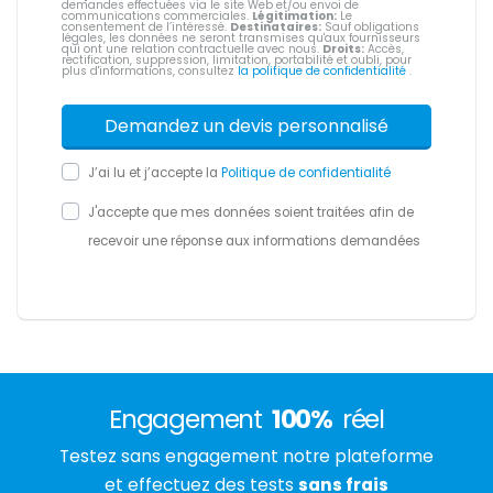
demandes effectuées via le site Web et/ou envoi de
communications commerciales.
Légitimation:
Le
consentement de l’intéressé.
Destinataires:
Sauf obligations
légales, les données ne seront transmises qu'aux fournisseurs
qui ont une relation contractuelle avec nous.
Droits:
Accès,
rectification, suppression, limitation, portabilité et oubli, pour
plus d'informations, consultez
la politique de confidentialité
.
J’ai lu et j’accepte la
Politique de confidentialité
J'accepte que mes données soient traitées afin de
recevoir une réponse aux informations demandées
Engagement
100%
réel
Testez sans engagement notre plateforme
et effectuez des tests
sans frais