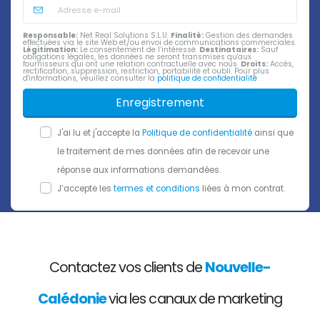
Responsable:
Net Real Solutions S.L.U.
Finalité:
Gestion des demandes
effectuées via le site Web et/ou envoi de communications commerciales.
Légitimation:
Le consentement de l’intéressé.
Destinataires:
Sauf
obligations légales, les données ne seront transmises qu'aux
fournisseurs qui ont une relation contractuelle avec nous.
Droits:
Accès,
rectification, suppression, restriction, portabilité et oubli. Pour plus
d'informations, veuillez consulter la
politique de confidentialité
.
Enregistrement
J'ai lu et j'accepte la
Politique de confidentialité
ainsi que
le traitement de mes données afin de recevoir une
réponse aux informations demandées.
J’accepte les
termes et conditions
liées à mon contrat.
Contactez vos clients de
Nouvelle-
Calédonie
via les canaux de marketing