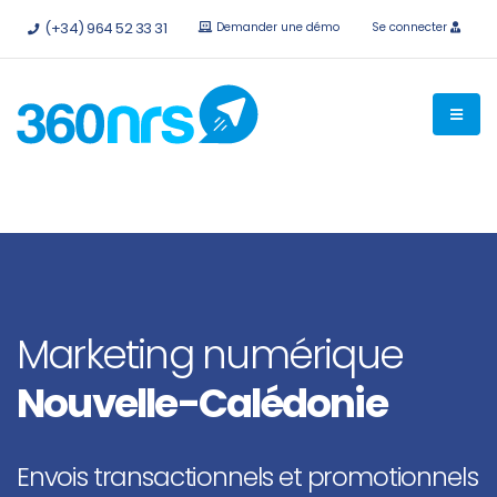
Essayez-le
gratuitement sans engagement
API et
(+34) 964 52 33 31
Demander une démo
Se connecter
intégrations disponibles.
Marketing numérique
Nouvelle-Calédonie
Envois transactionnels et promotionnels