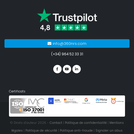
info@360nrs.com
(+34) 964 52 33 31
Certificats
© Droits d'auteur 2026 -
Contact
|
Politique de confidentialité
|
Mentions
légales
|
Politique de sécurité
|
Politique anti-fraude
|
Signaler un abus