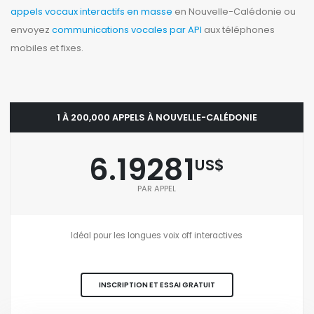
appels vocaux interactifs en masse
en Nouvelle-Calédonie ou
envoyez
communications vocales par API
aux téléphones
mobiles et fixes.
1 À 200,000 APPELS À NOUVELLE-CALÉDONIE
6.19281
US$
PAR APPEL
Idéal pour les longues voix off interactives
INSCRIPTION ET ESSAI GRATUIT