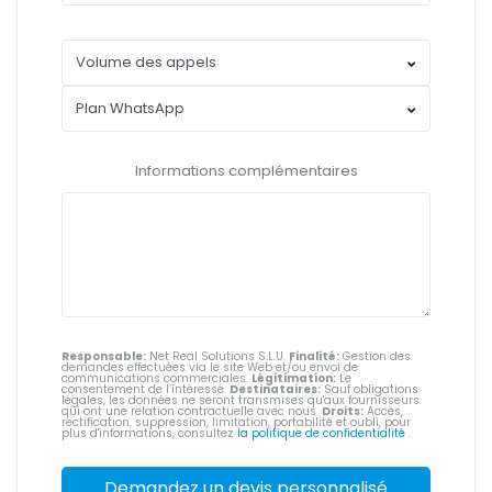
Informations complémentaires
Responsable:
Net Real Solutions S.L.U.
Finalité:
Gestion des
demandes effectuées via le site Web et/ou envoi de
communications commerciales.
Légitimation:
Le
consentement de l’intéressé.
Destinataires:
Sauf obligations
légales, les données ne seront transmises qu'aux fournisseurs
qui ont une relation contractuelle avec nous.
Droits:
Accès,
rectification, suppression, limitation, portabilité et oubli, pour
plus d'informations, consultez
la politique de confidentialité
.