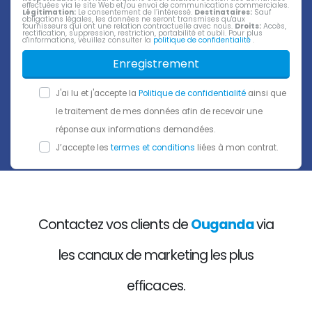
effectuées via le site Web et/ou envoi de communications commerciales.
Légitimation:
Le consentement de l’intéressé.
Destinataires:
Sauf
obligations légales, les données ne seront transmises qu'aux
fournisseurs qui ont une relation contractuelle avec nous.
Droits:
Accès,
rectification, suppression, restriction, portabilité et oubli. Pour plus
d'informations, veuillez consulter la
politique de confidentialité
.
Enregistrement
J'ai lu et j'accepte la
Politique de confidentialité
ainsi que
le traitement de mes données afin de recevoir une
réponse aux informations demandées.
J’accepte les
termes et conditions
liées à mon contrat.
Contactez vos clients de
Ouganda
via
les canaux de marketing les plus
efficaces.