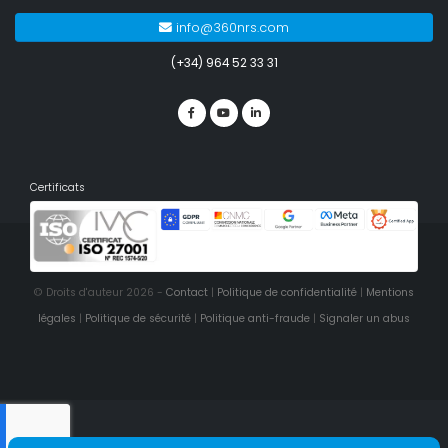
info@360nrs.com
(+34) 964 52 33 31
Certificats
© Droits d'auteur 2026 -
Contact
|
Politique de confidentialité
|
Mentions
légales
|
Politique de sécurité
|
Politique anti-fraude
|
Signaler un abus