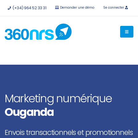
Essayez-le
gratuitement sans engagement
API et
(+34) 964 52 33 31
Demander une démo
Se connecter
intégrations disponibles.
Marketing numérique
Ouganda
Envois transactionnels et promotionnels