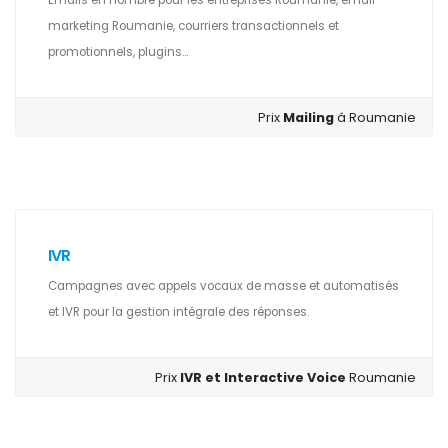
Emails en nombre pour les entreprises Roumanie, email
marketing Roumanie, courriers transactionnels et
promotionnels, plugins...
Prix
Mailing
á Roumanie
IVR
Campagnes avec appels vocaux de masse et automatisés
et IVR pour la gestion intégrale des réponses.
Prix
IVR et Interactive Voice
Roumanie