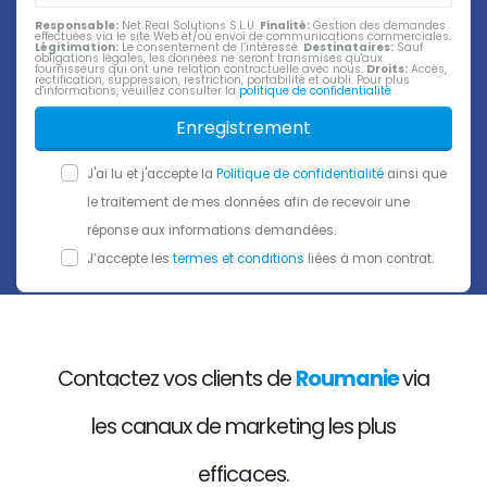
Responsable:
Net Real Solutions S.L.U.
Finalité:
Gestion des demandes
effectuées via le site Web et/ou envoi de communications commerciales.
Légitimation:
Le consentement de l’intéressé.
Destinataires:
Sauf
obligations légales, les données ne seront transmises qu'aux
fournisseurs qui ont une relation contractuelle avec nous.
Droits:
Accès,
rectification, suppression, restriction, portabilité et oubli. Pour plus
d'informations, veuillez consulter la
politique de confidentialité
.
Enregistrement
J'ai lu et j'accepte la
Politique de confidentialité
ainsi que
le traitement de mes données afin de recevoir une
réponse aux informations demandées.
J’accepte les
termes et conditions
liées à mon contrat.
Contactez vos clients de
Roumanie
via
les canaux de marketing les plus
efficaces.