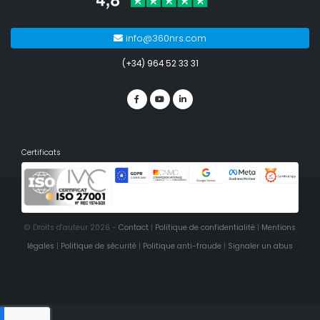
info@360nrs.com
(+34) 964 52 33 31
Certificats
© Droits d'auteur 2026 -
Contact
|
Politique de confidentialité
|
Mentions
légales
|
Politique de sécurité
|
Politique anti-fraude
|
Signaler un abus