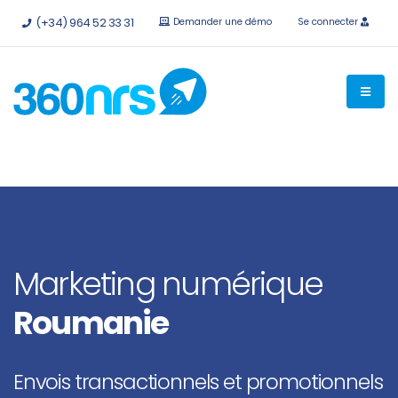
Essayez-le
gratuitement sans engagement
API et
(+34) 964 52 33 31
Demander une démo
Se connecter
intégrations disponibles.
Marketing numérique
Roumanie
Envois transactionnels et promotionnels