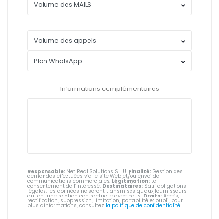
Informations complémentaires
Responsable:
Net Real Solutions S.L.U.
Finalité:
Gestion des
demandes effectuées via le site Web et/ou envoi de
communications commerciales.
Légitimation:
Le
consentement de l’intéressé.
Destinataires:
Sauf obligations
légales, les données ne seront transmises qu'aux fournisseurs
qui ont une relation contractuelle avec nous.
Droits:
Accès,
rectification, suppression, limitation, portabilité et oubli, pour
plus d'informations, consultez
la politique de confidentialité
.