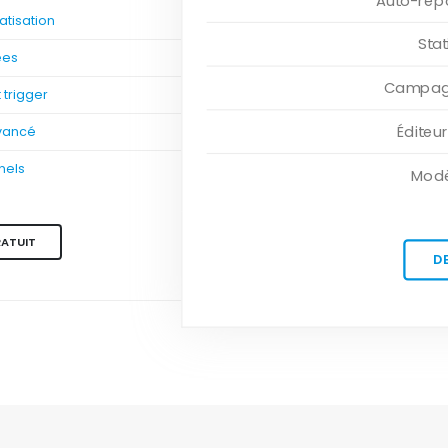
Auto-rép
tisation
Sta
ées
Campagn
trigger
Éditeu
vancé
nels
Modè
RATUIT
D