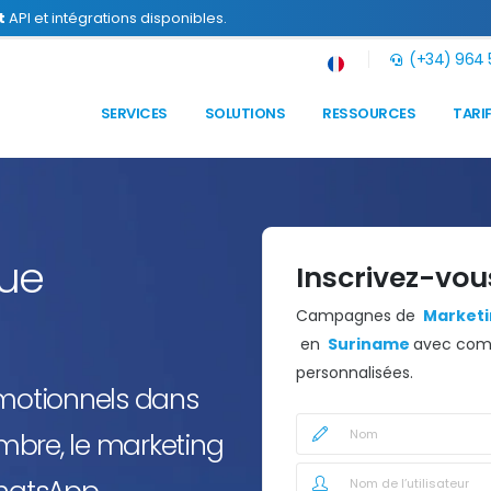
t
API et intégrations disponibles.
(+34) 964 5
SERVICES
SOLUTIONS
RESSOURCES
TARI
que
Inscrivez-vou
Campagnes de
Marketin
en
Suriname
avec comm
personnalisées.
omotionnels dans
mbre, le marketing