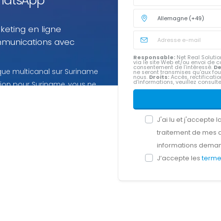
 WhatsApp
keting en ligne
mmunications avec
Responsable:
Net Real Solution
via le site Web et/ou envoi d
consentement de l’intéressé.
De
e multicanal sur Suriname
ne seront transmises qu'aux fou
nous.
Droits:
Accès, rectification
d'informations, veuillez consult
sation pour Suriname, vous ne
J'ai lu et j'accepte l
traitement de mes 
informations dema
J’accepte les
terme