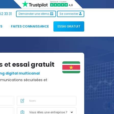
2 33 31
Demander une démo
Se connecter
FS
FAITES CONNAISSANCE
ESSAI GRATUIT
s et
essai gratuit
g digital multicanal
unications sécurisées et