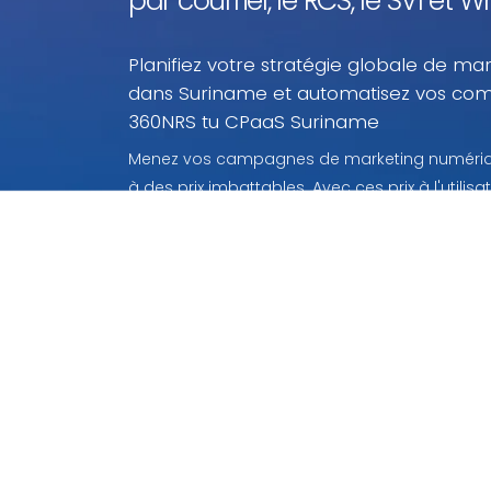
par courriel, le RCS, le SVI et
Planifiez votre stratégie globale de mar
dans Suriname et automatisez vos co
360NRS tu CPaaS Suriname
Menez vos campagnes de marketing numériqu
à des prix imbattables. Avec ces prix à l'utili
payez que ce que vous utilisez.