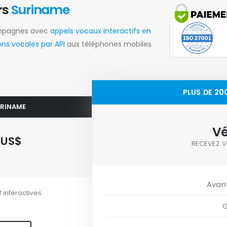
rs
Suriname
ampagnes avec
appels vocaux interactifs en
s vocales par API
aux téléphones mobiles
PLUS DE 20
SURINAME
Vé
1
US$
RECEVEZ V
Avan
f interactives