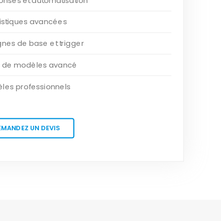
onses et automatisation
tistiques avancées
es de base et trigger
r de modèles avancé
les professionnels
EMANDEZ UN DEVIS