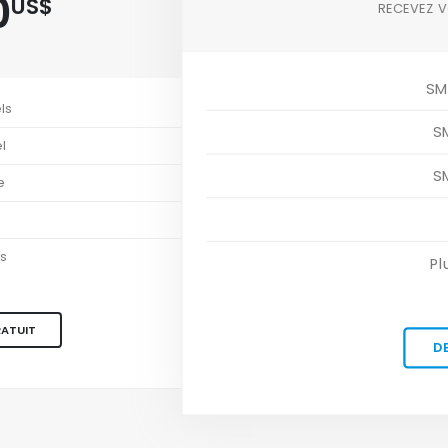
0
US$
RECEVEZ V
SM
ls
S
l
S
e
es
Pl
RATUIT
D