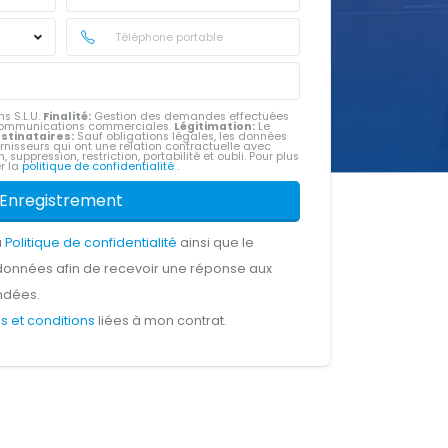
s S.L.U.
Finalité:
Gestion des demandes effectuées
e communications commerciales.
Légitimation:
Le
stinataires:
Sauf obligations légales, les données
rnisseurs qui ont une relation contractuelle avec
, suppression, restriction, portabilité et oubli. Pour plus
er la
politique de confidentialité
.
Enregistrement
a
Politique de confidentialité
ainsi que le
données afin de recevoir une réponse aux
ndées.
s et conditions
liées à mon contrat.