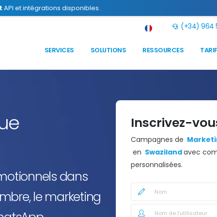
t
API et intégrations disponibles.
(+34) 964 5
SERVICES
SOLUTIONS
RESSOURCES
TARI
que
Inscrivez-vou
Campagnes de
Marketin
en
Swaziland
avec com
personnalisées.
omotionnels dans
mbre, le marketing