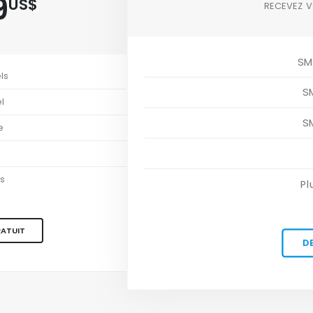
9
US$
RECEVEZ V
SM
ls
S
l
S
e
es
Pl
RATUIT
D