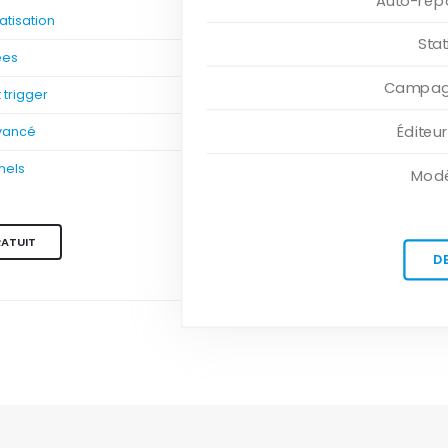
Auto-rép
tisation
Sta
ées
Campagn
trigger
Éditeu
vancé
nels
Modè
RATUIT
D