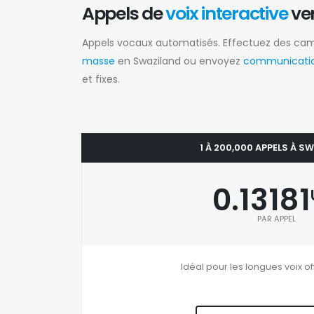
Appels de
voix interactive
ve
Appels vocaux automatisés. Effectuez des c
masse
en Swaziland ou envoyez
communicatio
et fixes.
1 À 200,000 APPELS À S
0.13181
PAR APPEL
Idéal pour les longues voix of