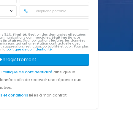
s S.L.U.
Finalité:
Gestion des demandes effectuées
e communications commerciales.
Légitimation:
Le
stinataires:
Sauf obligations légales, les données
rnisseurs qui ont une relation contractuelle avec
, suppression, restriction, portabilité et oubli. Pour plus
er la
politique de confidentialité
.
Enregistrement
a
Politique de confidentialité
ainsi que le
données afin de recevoir une réponse aux
ndées.
s et conditions
liées à mon contrat.