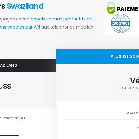
rs
Swaziland
ampagnes avec
appels vocaux interactifs en
ns vocales par API
aux téléphones mobiles
PLUS DE 20
WAZILAND
Vé
US$
RECEVEZ V
Avan
f interactives