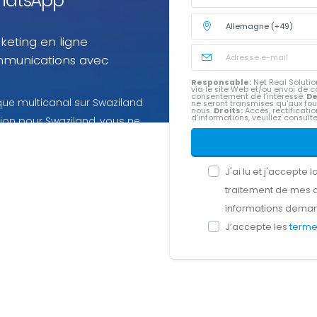
 WhatsApp
keting en ligne
mmunications avec
Responsable:
Net Real Solution
via le site Web et/ou envoi d
consentement de l’intéressé.
De
e multicanal sur Swaziland
ne seront transmises qu'aux fou
nous.
Droits:
Accès, rectification
d'informations, veuillez consult
ation pour Swaziland, vous ne
J'ai lu et j'accepte l
traitement de mes 
informations dema
J’accepte les
terme