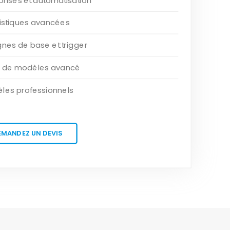
onses et automatisation
tistiques avancées
es de base et trigger
r de modèles avancé
les professionnels
EMANDEZ UN DEVIS