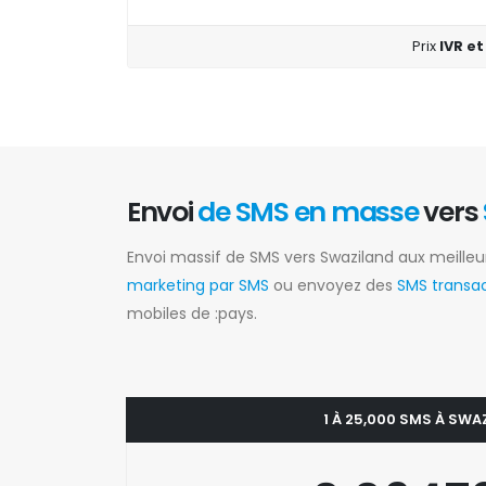
Prix
IVR et
Envoi
de SMS en masse
vers
Envoi massif de SMS vers Swaziland aux meilleu
marketing par SMS
ou envoyez des
SMS transa
mobiles de :pays.
1 À 25,000 SMS À SWA