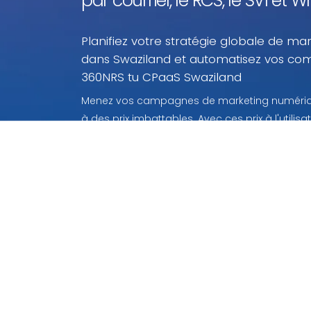
par courriel, le RCS, le SVI et
Planifiez votre stratégie globale de mar
dans Swaziland et automatisez vos co
360NRS tu CPaaS Swaziland
Menez vos campagnes de marketing numériqu
à des prix imbattables. Avec ces prix à l'utilis
payez que ce que vous utilisez.