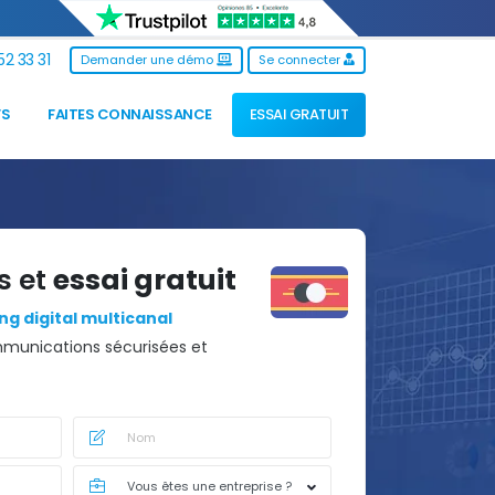
2 33 31
Demander une démo
Se connecter
FS
FAITES CONNAISSANCE
ESSAI GRATUIT
s et
essai gratuit
g digital multicanal
munications sécurisées et