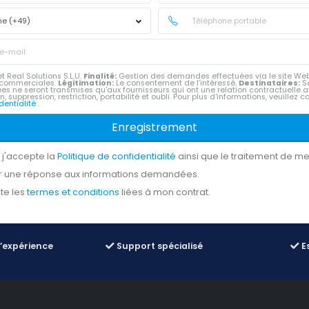
t Real Solutions S.L.U.
Finalité:
Gestion des demandes effectuées via le site Web
commerciales.
Légitimation:
Le consentement de l’intéressé.
Destinataires:
Sa
ées ne seront transmises qu'aux fournisseurs qui ont une relation contractuelle 
n, suppression, restriction, portabilité et oubli. Pour plus d'informations, veuillez c
identialité
.
Enregistrement
et j'accepte la
Politique de confidentialité
ainsi que le traitement de m
r une réponse aux informations demandées.
te les
termes et conditions
liées à mon contrat.
d’expérience
Support spécialisé
Es