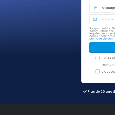
Responsable:
Ne
communications 
légales, les donn
Accès, rectificatio
politique de conf
J'ai lu 
recevoi
J’accep
Plus de 20 ans 