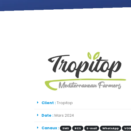
Client :
Tropitop
Date :
Mars 2024
Canaux :
SMS
RCS
E-mail
WhatsApp
VOI