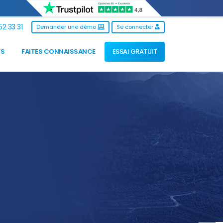
2 33 31
Demander une démo
Se connecter
FS
FAITES CONNAISSANCE
ESSAI GRATUIT