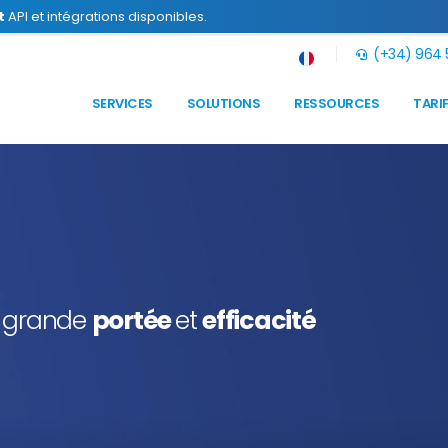
t
API et intégrations disponibles.
(+34) 964 5
SERVICES
SOLUTIONS
RESSOURCES
TARI
s grande
portée
et
efficacité