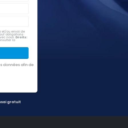
 et/ou envoi de
uf obligations
avec nous.
Droits:
onsulter la
es données afin de
sai gratuit