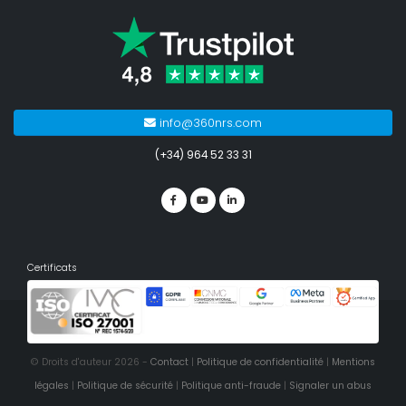
info@360nrs.com
(+34) 964 52 33 31
Certificats
© Droits d'auteur 2026 -
Contact
|
Politique de confidentialité
|
Mentions
légales
|
Politique de sécurité
|
Politique anti-fraude
|
Signaler un abus