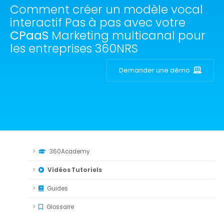
Comment créer un modèle vocal
interactif Pas à pas avec votre
CPaaS
Marketing multicanal pour
les entreprises 360NRS
Demander une démo
360Academy
Vidéos Tutoriels
Guides
Glossaire