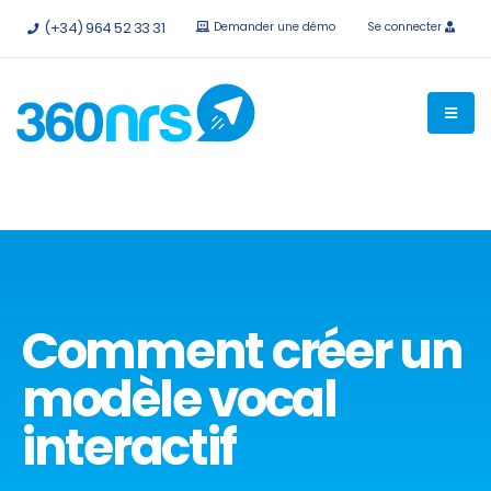
Essayez-le
gratuitement sans engagement
API et
(+34) 964 52 33 31
Demander une démo
Se connecter
intégrations disponibles.
Comment créer un
modèle vocal
interactif