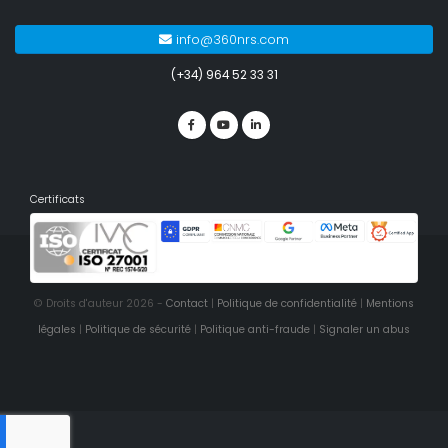
info@360nrs.com
(+34) 964 52 33 31
Certificats
© Droits d'auteur 2026 -
Contact
|
Politique de confidentialité
|
Mentions
légales
|
Politique de sécurité
|
Politique anti-fraude
|
Signaler un abus