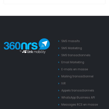
SMS massifs
SMS Marketing
SMS transactionnels
Email Marketing
E-mails en masse
Mailing transactionnel
IVR
Appels transactionnels
WhatsApp Business API
Messages RCS en masse