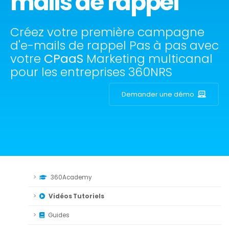
mails de rappel
Créez votre première campagne
d'e-mails de rappel Pas à pas avec
votre
CPaaS
Marketing multicanal
pour les entreprises 360NRS
Demander une démo
360Academy
Vidéos Tutoriels
Guides