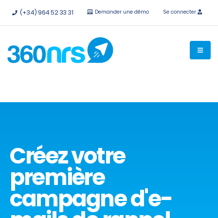
Essayez-le
gratuitement sans engagement
API et
(+34) 964 52 33 31
Demander une démo
Se connecter
intégrations disponibles.
Créez votre
première
campagne d'e-